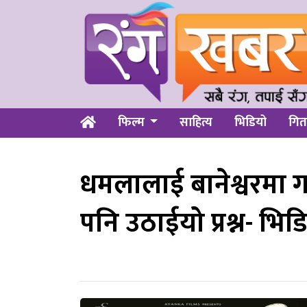
फिल्म
साहित्य
भिडियो
गित
धमलालाई बानेश्वरमा ग
पनि उठाईयो प्रश्न- भिडिय