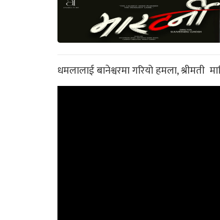
धमलालाई बानेश्वरमा गरियो हमला, श्रीमती माथि 