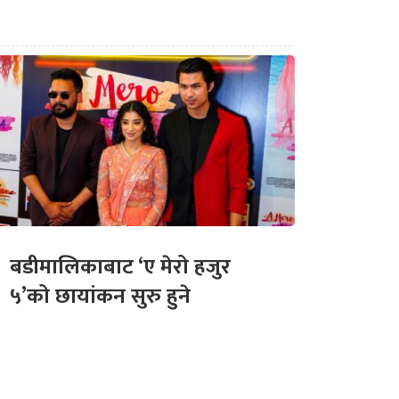
बडीमालिकाबाट ‘ए मेरो हजुर
५’को छायांकन सुरु हुने