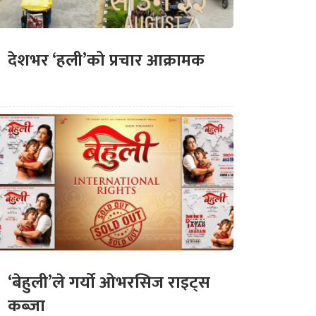
देशभर ‘हली’को प्रचार आक्रामक
‘बेहुली’ले गर्यो ओभरसिज राइट्स
कब्जा