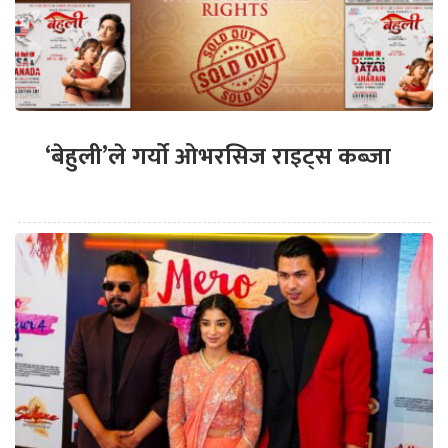
‘बेहुली’ले गर्यो ओभरसिज राइट्स कब्जा