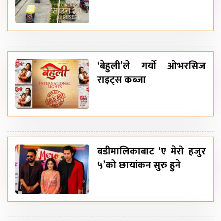
‘बेहुली’ले गर्यो ओभरसिज
राइट्स कब्जा
बडीमालिकाबाट ‘ए मेरो हजुर
५’को छायांकन सुरु हुने