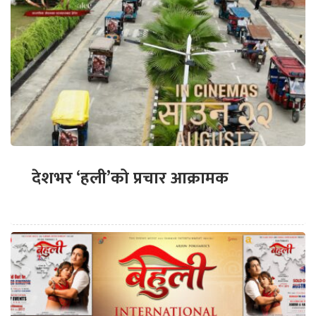
देशभर ‘हली’को प्रचार आक्रामक