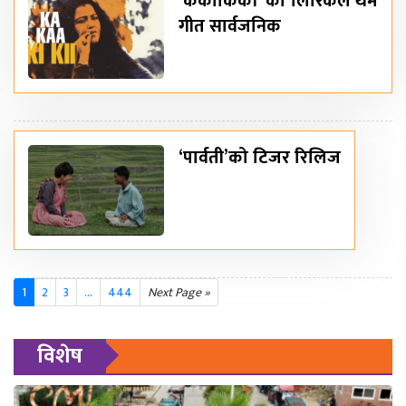
‘ककाकिकी’ को लिरिकल थेम
गीत सार्वजनिक
‘पार्वती’को टिजर रिलिज
1
2
3
...
444
Next Page »
विशेष