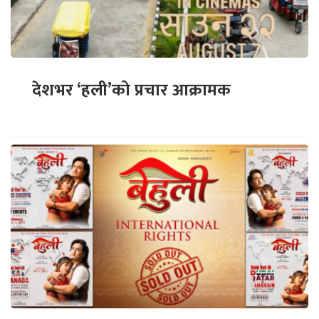
देशभर ‘हली’को प्रचार आक्रामक