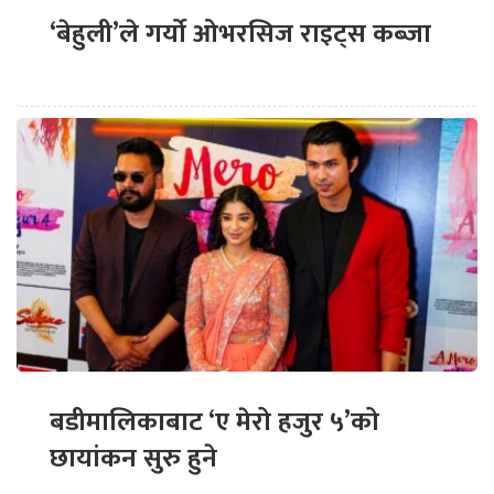
‘बेहुली’ले गर्यो ओभरसिज राइट्स कब्जा
बडीमालिकाबाट ‘ए मेरो हजुर ५’को
छायांकन सुरु हुने