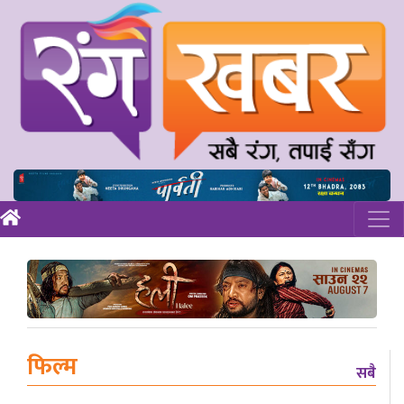
फिल्म
सबै