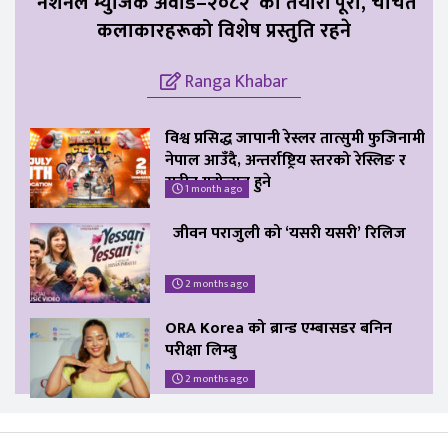
‘नेशनल म्युजिक अवार्ड–२०८२’ को तयारी पूरा, चर्चित
कलाकारहरूको विशेष प्रस्तुति रहने
Ranga Khabar
विश्व प्रसिद्ध जापानी रेस्लर तात्सुमी फुजिनामी
नेपाल आउँदै, अन्तर्राष्ट्रिय स्तरको रेस्लिङ र
सङ्गीत महोत्सव हुने
1 month ago
जीवन पराजुली को ‘यसरी यसरी’ रिलिज
2 months ago
ORA Korea को ब्रान्ड एम्बासडर बनिन
परीक्षा लिम्बु
2 months ago