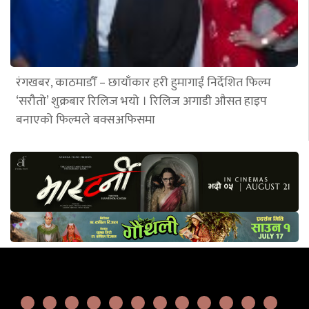
रंगखबर, काठमाडौँ – छायाँकार हरी हुमागाईं निर्देशित फिल्म
‘सरौतो’ शुक्रबार रिलिज भयो । रिलिज अगाडी औसत हाइप
बनाएको फिल्मले बक्सअफिसमा