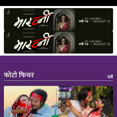
फोटो फिचर
सबै