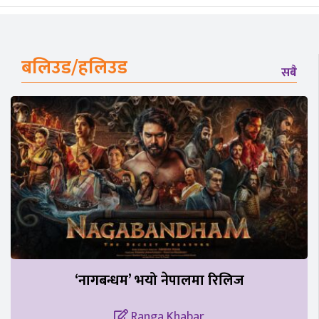
बलिउड/हलिउड
सबै
‘नागबन्धम’ भयो नेपालमा रिलिज
Ranga Khabar