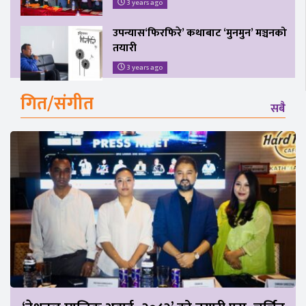
3 years ago
उपन्यास‘फिरफिरे’ कथाबाट ‘मुनमुन’ मञ्चनको
तयारी
3 years ago
गित/संगीत
सबै