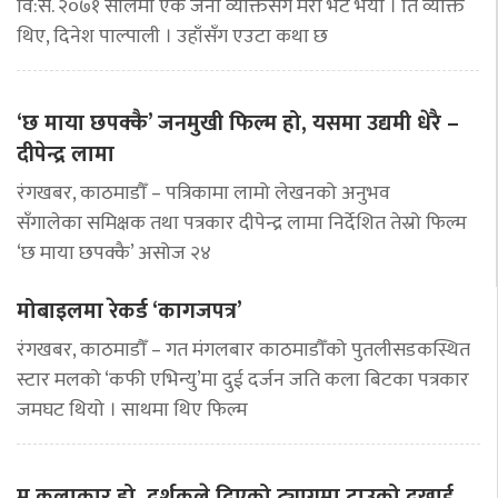
वि:सं. २०७१ सालमा एक जना व्यक्तिसँग मेरो भेट भयो । ति व्यक्ति
थिए, दिनेश पाल्पाली । उहाँसँग एउटा कथा छ
‘छ माया छपक्कै’ जनमुखी फिल्म हो, यसमा उद्यमी धेरै –
दीपेन्द्र लामा
रंगखबर, काठमाडौँ – पत्रिकामा लामो लेखनको अनुभव
सँगालेका समिक्षक तथा पत्रकार दीपेन्द्र लामा निर्देशित तेस्रो फिल्म
‘छ माया छपक्कै’ असोज २४
मोबाइलमा रेकर्ड ‘कागजपत्र’
रंगखबर, काठमाडौँ – गत मंगलबार काठमाडौँको पुतलीसडकस्थित
स्टार मलको ‘कफी एभिन्यु’मा दुई दर्जन जति कला बिटका पत्रकार
जमघट थियो । साथमा थिए फिल्म
म कलाकार हो, दर्शकले दिएको ट्यागमा टाउको दुखाई