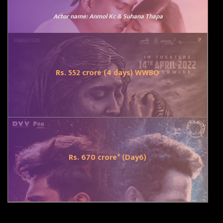
Actor name:
Anmol Kc & Suhana Thapa
Rs. 552 crore (4 days) WWBO
Rs. 670 crore* (Day6)