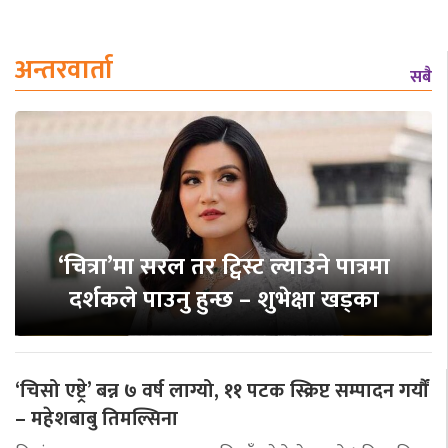
अन्तरवार्ता
सबै
‘चित्रा’मा सरल तर ट्विस्ट ल्याउने पात्रमा
दर्शकले पाउनु हुन्छ – शुभेक्षा खड्का
‘चिसो एष्ट्रे’ बन्न ७ वर्ष लाग्यो, ११ पटक स्क्रिप्ट सम्पादन गर्यौं
– महेशबाबु तिमल्सिना