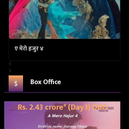
ए मेरो हजुर ४
Box Office
Rs. 2.43 crore* (Day3) DBO
A Mero Hajur 4
Director name:
Jharana Thapa