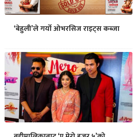
‘बेहुली’ले गर्यो ओभरसिज राइट्स कब्जा
बडीमालिकाबाट ‘ए मेरो हजुर ५’को