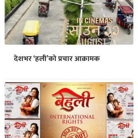
देशभर ‘हली’को प्रचार आक्रामक