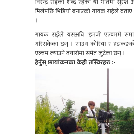
विरेन्द्र राईको शब्द रहेको यो गीतमा सुरेश अ
मिलेपछि भिडियो बनाएको गायक राईले बताए 
।
गायक राईले यसअघि ‘इमर्ज’ एल्बममै समा
गरिसकेका छन् । साउथ कोरिया र हङकङको क
एल्बम ल्याउने तयारीमा समेत जुटेका छन् ।
हेर्नुस् छायांकनका केही तस्विरहरु :-