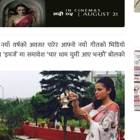
नयाँ वर्षको अवसर पारेर आफ्नो नयाँ गीतको भिडियो
 ‘इमर्ज’ मा समावेश ‘चार धाम घुमी आए भन्छौ’ बोलको