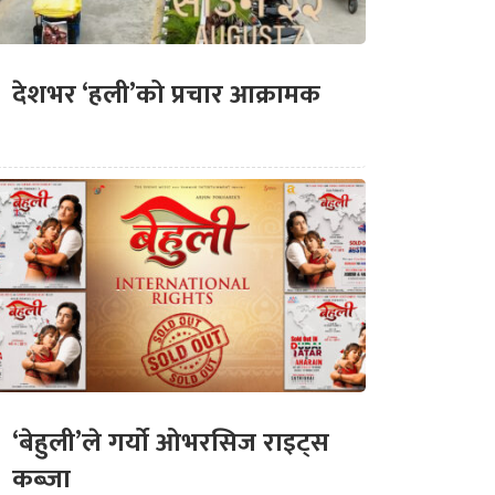
देशभर ‘हली’को प्रचार आक्रामक
‘बेहुली’ले गर्यो ओभरसिज राइट्स
कब्जा