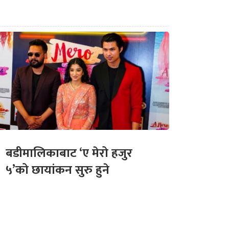
बडीमालिकाबाट ‘ए मेरो हजुर
५’को छायांकन सुरु हुने