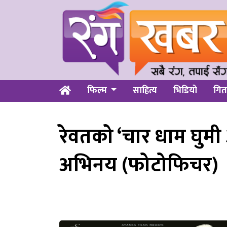
फिल्म
साहित्य
भिडियो
गित
रेवतको ‘चार धाम घुमी
अभिनय (फोटोफिचर)