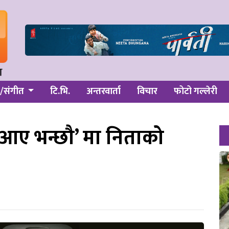
/संगीत
टि.भि.
अन्तरवार्ता
विचार
फोटो गल्लेरी
 आए भन्छौ’ मा निताको