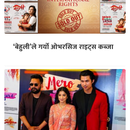
‘बेहुली’ले गर्यो ओभरसिज राइट्स कब्जा