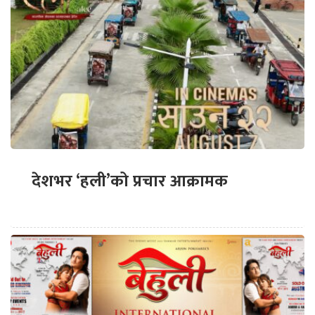
देशभर ‘हली’को प्रचार आक्रामक