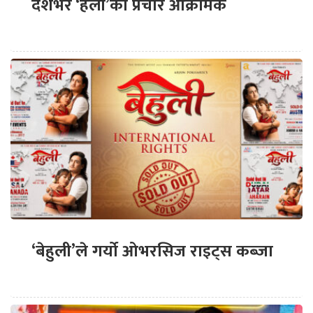
देशभर ‘हली’को प्रचार आक्रामक
‘बेहुली’ले गर्यो ओभरसिज राइट्स कब्जा