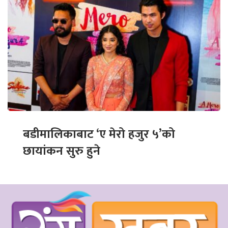
बडीमालिकाबाट ‘ए मेरो हजुर ५’को
छायांकन सुरु हुने