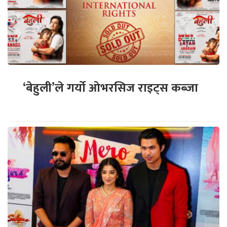
‘बेहुली’ले गर्यो ओभरसिज राइट्स कब्जा