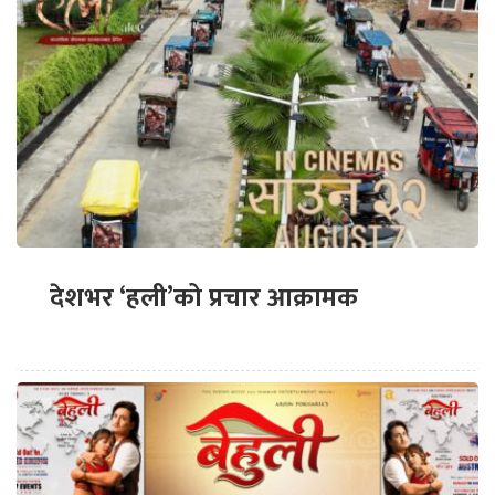
देशभर ‘हली’को प्रचार आक्रामक