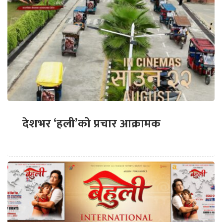
देशभर ‘हली’को प्रचार आक्रामक