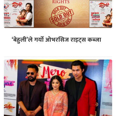
‘बेहुली’ले गर्यो ओभरसिज राइट्स कब्जा