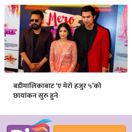
बडीमालिकाबाट ‘ए मेरो हजुर ५’को
छायांकन सुरु हुने