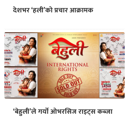
देशभर ‘हली’को प्रचार आक्रामक
‘बेहुली’ले गर्यो ओभरसिज राइट्स कब्जा