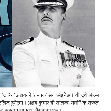
द रिंग’ अक्षयको ‘क्रयाक’ संग भिड्नेछ । यी दुवै फिल्म
ा रिलिज हुनेछन । अक्षय कुमार यो सालका सर्वाधिक सफल
१०० क्लबमा समावेश भैसकेका छन् ।