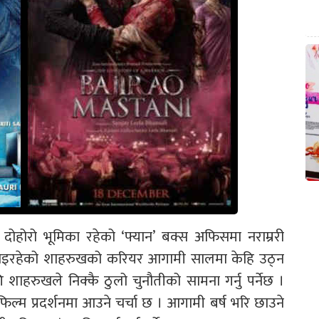
होरो भूमिका रहेको ‘फ्यान’ बक्स अफिसमा नराम्ररी
र्मराइरहेको शाहरुखको करियर आगामी सालमा केहि उठ्न
ाहरुखले निक्कै ठुलो चुनौतीको सामना गर्नु पर्नेछ ।
्म प्रदर्शनमा आउने चर्चा छ । आगामी बर्ष भरि छाउने