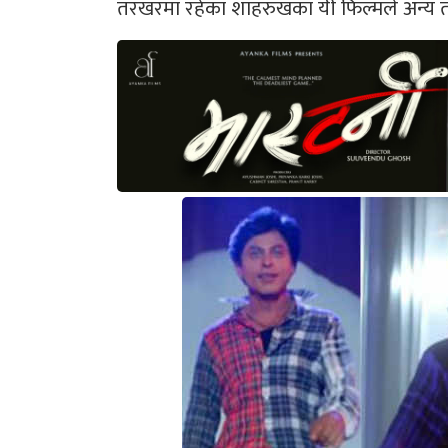
तरखरमा रहेका शाहरुखका यी फिल्मले अन्य तीन फि