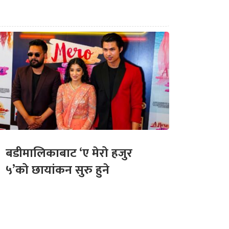
बडीमालिकाबाट ‘ए मेरो हजुर
५’को छायांकन सुरु हुने