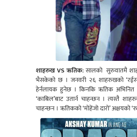
शाहरुख VS ऋतिक:
सालको सुरुवातमै शाहर
भैसकेको छ । जनवरी २६ शाहरुखको ‘रईस’ 
हेर्नलायक हुनेछ । किनकि ऋतिक अभिनित प
‘काबिल’बाट उतार्न चाहन्छन । त्यस्तै शा
चाहन्छन । ऋतिकको ‘मोहेंजो दारो’ अक्षयको ‘