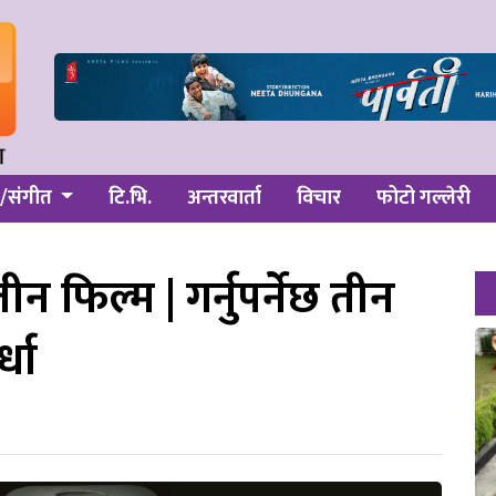
/संगीत
टि.भि.
अन्तरवार्ता
विचार
फोटो गल्लेरी
फिल्म | गर्नुपर्नेछ तीन
्धा