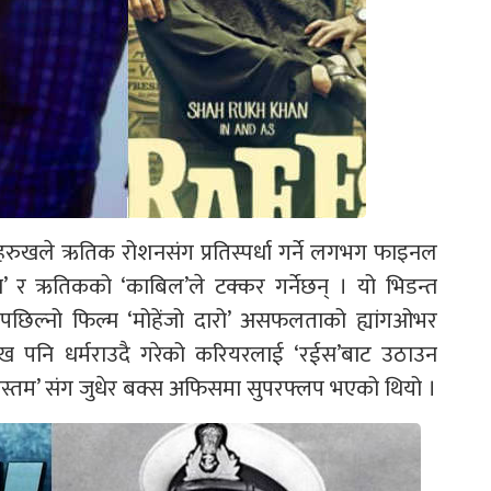
ुखले ऋतिक रोशनसंग प्रतिस्पर्धा गर्ने लगभग फाइनल
र ऋतिकको ‘काबिल’ले टक्कर गर्नेछन् । यो भिडन्त
छिल्नो फिल्म ‘मोहेंजो दारो’ असफलताको ह्यांगओभर
हरुख पनि धर्मराउदै गरेको करियरलाई ‘रईस’बाट उठाउन
रुस्तम’ संग जुधेर बक्स अफिसमा सुपरफ्लप भएको थियो ।