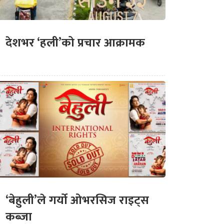
देशभर ‘हली’को प्रचार आक्रामक
‘बेहुली’ले गर्यो ओभरसिज राइट्स
कब्जा