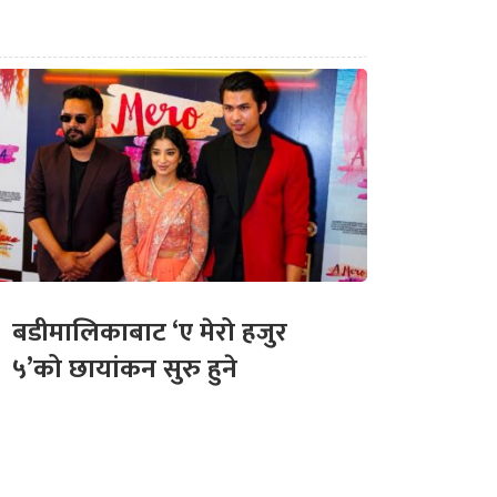
बडीमालिकाबाट ‘ए मेरो हजुर
५’को छायांकन सुरु हुने