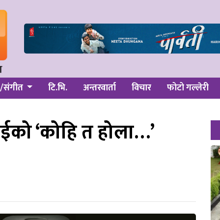
/संगीत
टि.भि.
अन्तरवार्ता
विचार
फोटो गल्लेरी
राईको ‘कोहि त होला…’