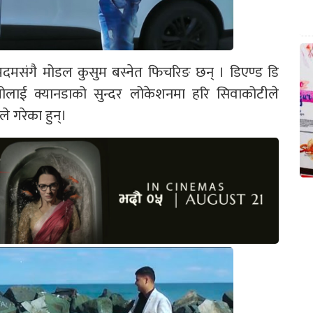
ा पदमसंगै मोडल कुसुम बस्नेत फिचरिङ छन् । डिएण्ड डि
ियोलाई क्यानडाको सुन्दर लोकेशनमा हरि सिवाकोटीले
े गरेका हुन्।