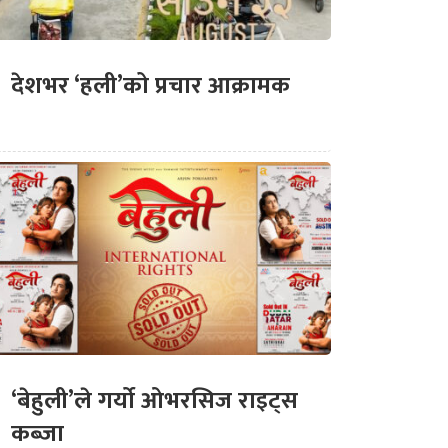
देशभर ‘हली’को प्रचार आक्रामक
‘बेहुली’ले गर्यो ओभरसिज राइट्स
कब्जा