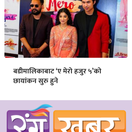
बडीमालिकाबाट ‘ए मेरो हजुर ५’को
छायांकन सुरु हुने