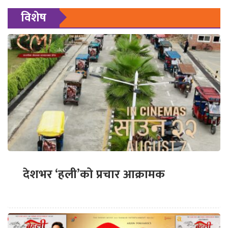
विशेष
देशभर ‘हली’को प्रचार आक्रामक