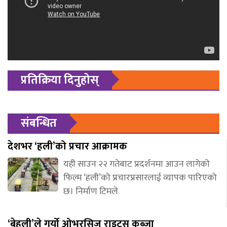
प्रतिक्रिया दिनुहोस्
संबन्धित
देशभर ‘हली’को प्रचार आक्रामक
यही साउन २२ गतेबाट प्रदर्शनमा आउन लागेको
फिल्म ‘हली’को प्रचारप्रसारलाई व्यापक पारिएको
छ। निर्माण टिमले
‘बेहुली’ले गर्यो ओभरसिज राइट्स कब्जा