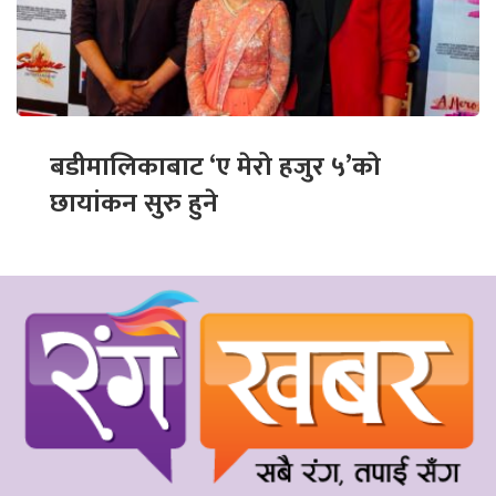
बडीमालिकाबाट ‘ए मेरो हजुर ५’को
छायांकन सुरु हुने