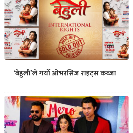
‘बेहुली’ले गर्यो ओभरसिज राइट्स कब्जा