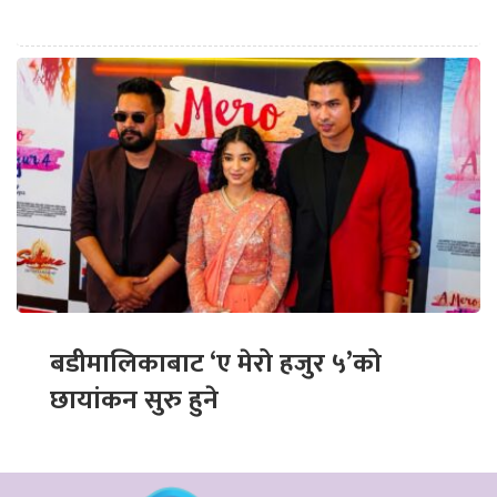
बडीमालिकाबाट ‘ए मेरो हजुर ५’को
छायांकन सुरु हुने