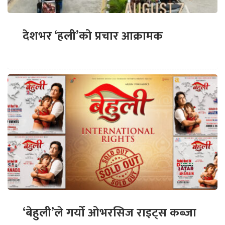
देशभर ‘हली’को प्रचार आक्रामक
‘बेहुली’ले गर्यो ओभरसिज राइट्स कब्जा