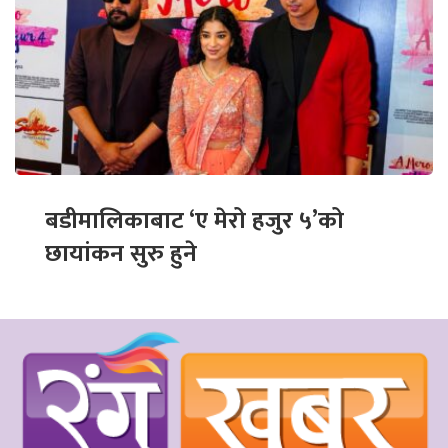
बडीमालिकाबाट ‘ए मेरो हजुर ५’को
छायांकन सुरु हुने