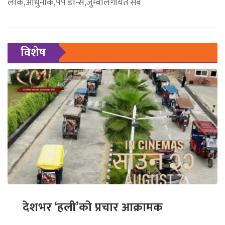
लोक,आधुनीक,पप डान्स,जुम्बालगायत सबै
विशेष
देशभर ‘हली’को प्रचार आक्रामक