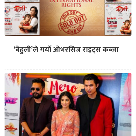
‘बेहुली’ले गर्यो ओभरसिज राइट्स कब्जा