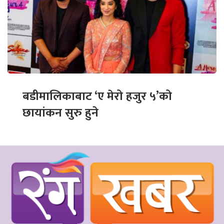
बडीमालिकाबाट ‘ए मेरो हजुर ५’को
छायांकन सुरु हुने