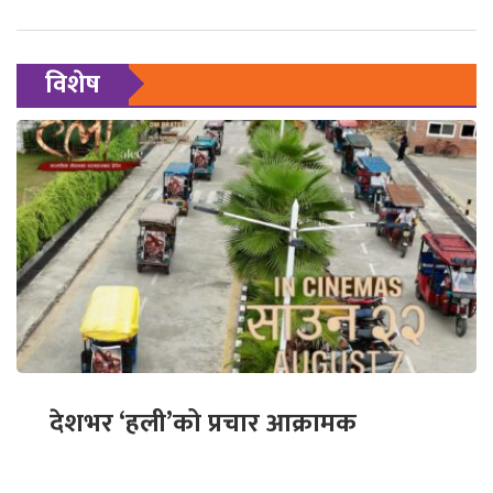
विशेष
देशभर ‘हली’को प्रचार आक्रामक