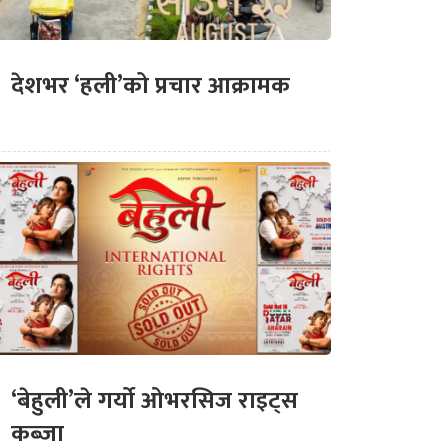
देशभर ‘हली’को प्रचार आक्रामक
‘बेहुली’ले गर्यो ओभरसिज राइट्स
कब्जा