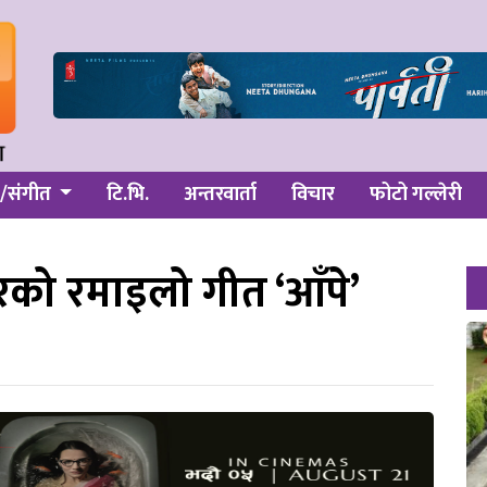
/संगीत
टि.भि.
अन्तरवार्ता
विचार
फोटो गल्लेरी
रको रमाइलो गीत ‘आँपे’