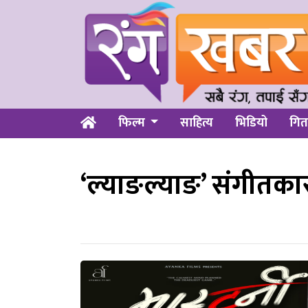
फिल्म
साहित्य
भिडियो
गित
‘ल्याङल्याङ’ संगीतका