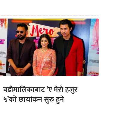
बडीमालिकाबाट ‘ए मेरो हजुर
५’को छायांकन सुरु हुने