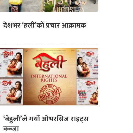
देशभर ‘हली’को प्रचार आक्रामक
‘बेहुली’ले गर्यो ओभरसिज राइट्स
कब्जा