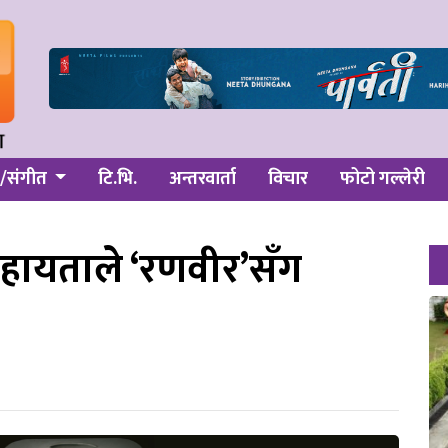
/संगीत
टि.भि.
अन्तरवार्ता
विचार
फोटो गल्लेरी
सहायताले ‘रणवीर’सँग