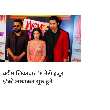
बडीमालिकाबाट ‘ए मेरो हजुर
५’को छायांकन सुरु हुने