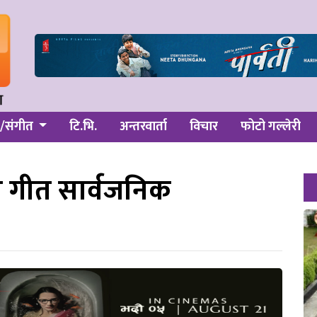
/संगीत
टि.भि.
अन्तरवार्ता
विचार
फोटो गल्लेरी
न गीत सार्वजनिक