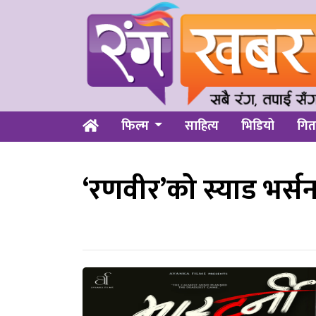
फिल्म
साहित्य
भिडियो
गित
‘रणवीर’को स्याड भर्स