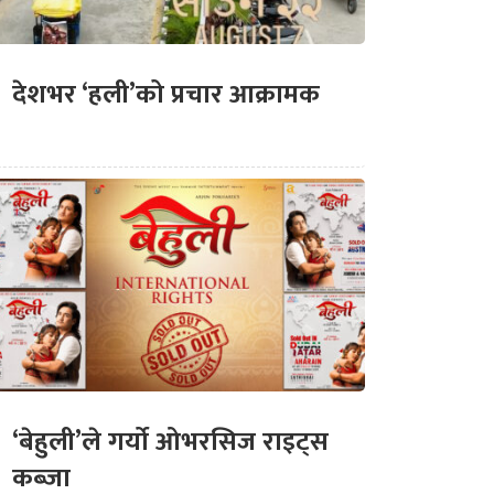
देशभर ‘हली’को प्रचार आक्रामक
‘बेहुली’ले गर्यो ओभरसिज राइट्स
कब्जा