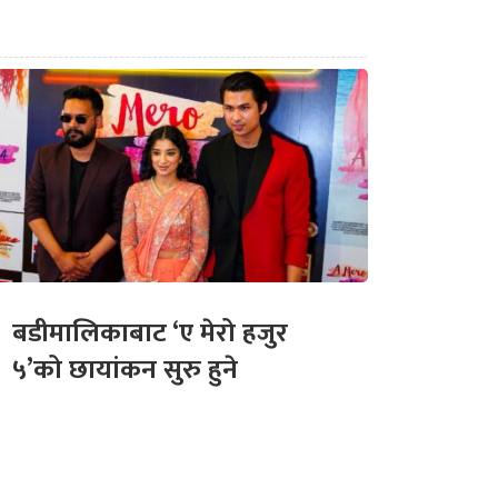
बडीमालिकाबाट ‘ए मेरो हजुर
५’को छायांकन सुरु हुने