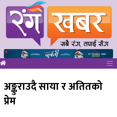
अङ्कुराउदै साया र अतितको
प्रेम