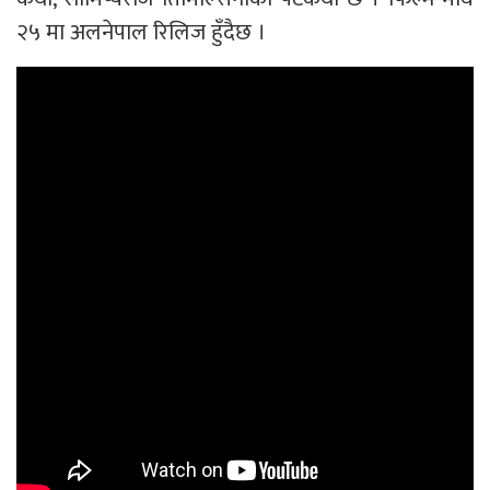
२५ मा अलनेपाल रिलिज हुँदैछ ।