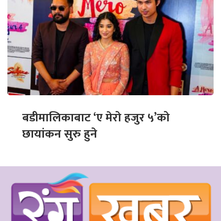
बडीमालिकाबाट ‘ए मेरो हजुर ५’को
छायांकन सुरु हुने