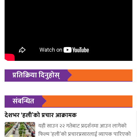
प्रतिक्रिया दिनुहोस्
संबन्धित
देशभर ‘हली’को प्रचार आक्रामक
यही साउन २२ गतेबाट प्रदर्शनमा आउन लागेको
फिल्म ‘हली’को प्रचारप्रसारलाई व्यापक पारिएको