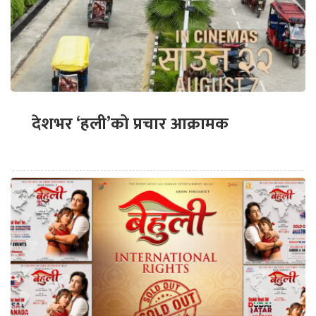
देशभर ‘हली’को प्रचार आक्रामक