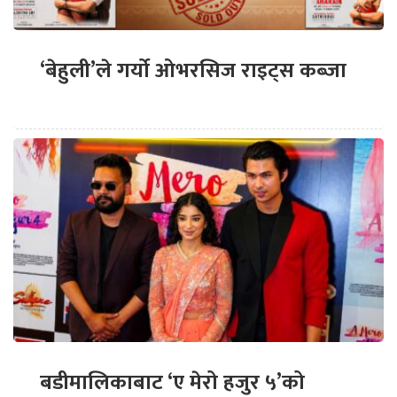
‘बेहुली’ले गर्यो ओभरसिज राइट्स कब्जा
बडीमालिकाबाट ‘ए मेरो हजुर ५’को