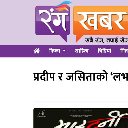
फिल्म
साहित्य
भिडियो
गित
प्रदीप र जसिताको ‘लभ स