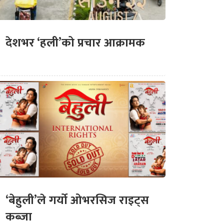
देशभर ‘हली’को प्रचार आक्रामक
‘बेहुली’ले गर्यो ओभरसिज राइट्स
कब्जा