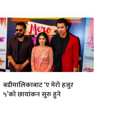
बडीमालिकाबाट ‘ए मेरो हजुर
५’को छायांकन सुरु हुने