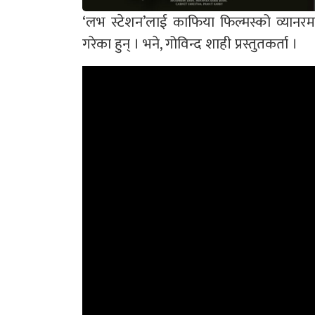
‘लभ स्टेशन’लाई काफिया फिल्मस्को व्यानरमा
गरेका हुन् । भने, गोविन्द शाही प्रस्तुतकर्ता ।