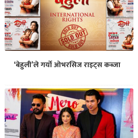
‘बेहुली’ले गर्यो ओभरसिज राइट्स कब्जा