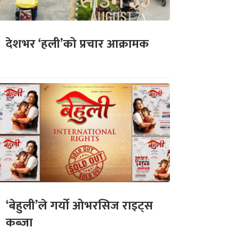
देशभर ‘हली’को प्रचार आक्रामक
‘बेहुली’ले गर्यो ओभरसिज राइट्स
कब्जा