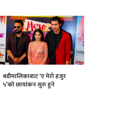
बडीमालिकाबाट ‘ए मेरो हजुर
५’को छायांकन सुरु हुने