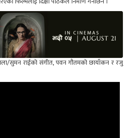
एको फिल्मलाई दिक्षा पाठकले निर्माण गर्नेछिन ।
ाला/सुमन राईको संगीत, पवन गौतमको छायाँकन र रजु