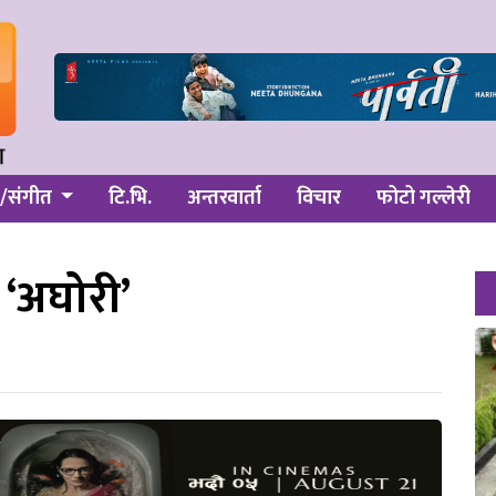
/संगीत
टि.भि.
अन्तरवार्ता
विचार
फोटो गल्लेरी
 ‘अघोरी’