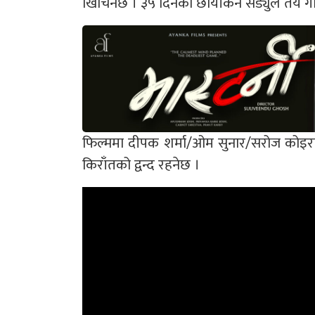
खिचिनेछ । ३५ दिनको छायाँकन सेड्युल तय गरि
फिल्ममा दीपक शर्मा/ओम सुनार/सरोज कोइर
किराँतको द्वन्द रहनेछ ।