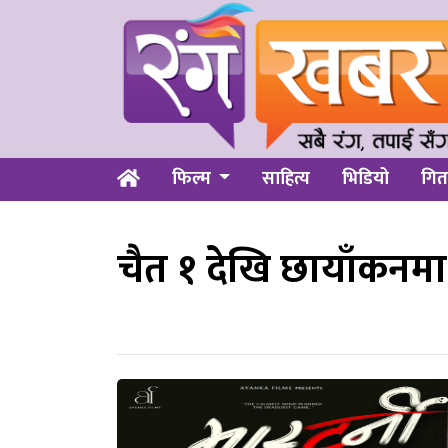
फिल्म
साहित्य
भिडियो
गित
चैत १ देखि छायाँकनमा