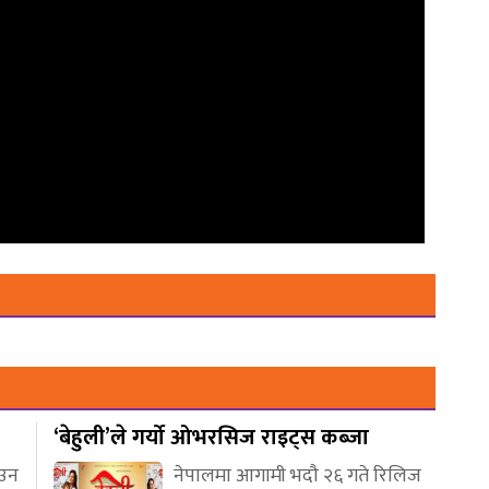
‘बेहुली’ले गर्यो ओभरसिज राइट्स कब्जा
आउन
नेपालमा आगामी भदौ २६ गते रिलिज