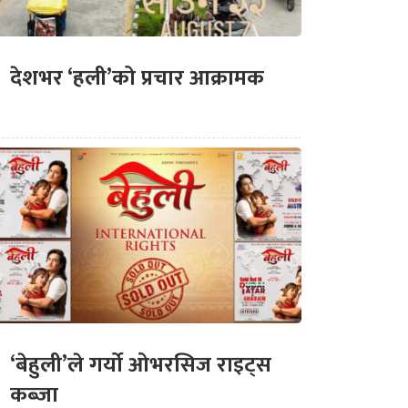
देशभर ‘हली’को प्रचार आक्रामक
‘बेहुली’ले गर्यो ओभरसिज राइट्स
कब्जा