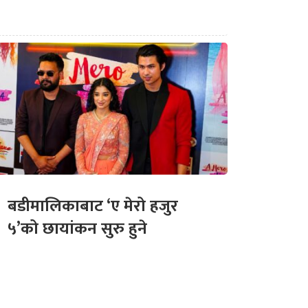
बडीमालिकाबाट ‘ए मेरो हजुर
५’को छायांकन सुरु हुने