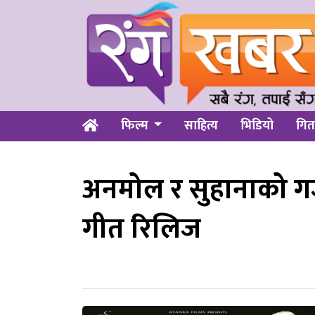
फिल्म
साहित्य
भिडियो
गित
अनमोल र सुहानाको गज्जब
गीत रिलिज