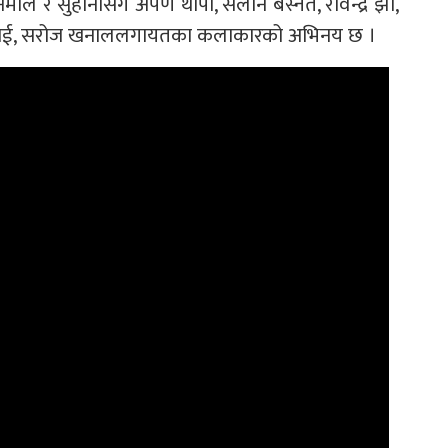
ोल र सुहानासँगै अर्पण थापा, सलोन बस्नेत, रविन्द्र झा,
ेअर राई, सरोज खनाललगायतका कलाकारको अभिनय छ ।