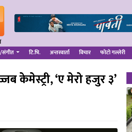
/संगीत
टि.भि.
अन्तरवार्ता
विचार
फोटो गल्लेरी
 केमेस्ट्री, ‘ए मेरो हजुर ३’