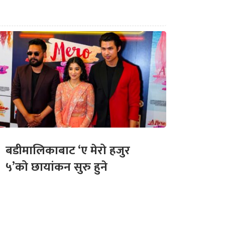
बडीमालिकाबाट ‘ए मेरो हजुर
५’को छायांकन सुरु हुने