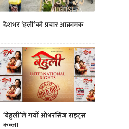
देशभर ‘हली’को प्रचार आक्रामक
‘बेहुली’ले गर्यो ओभरसिज राइट्स
कब्जा