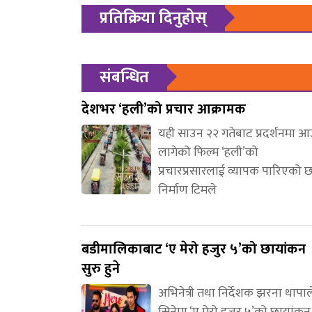
प्रतिक्रिया दिनुहोस्
संबन्धित
देशभर ‘हली’को प्रचार आक्रामक
यही साउन २२ गतेबाट प्रदर्शनमा 
लागेको फिल्म ‘हली’को
प्रचारप्रसारलाई व्यापक पारिएको 
निर्माण टिमले
बडीमालिकाबाट ‘ए मेरो हजुर ५’को छायांकन
सुरु हुने
अभिनेत्री तथा निर्देशक झरना थापाल
सिनेमा ‘ए मेरो हजुर ५’को छायांकन