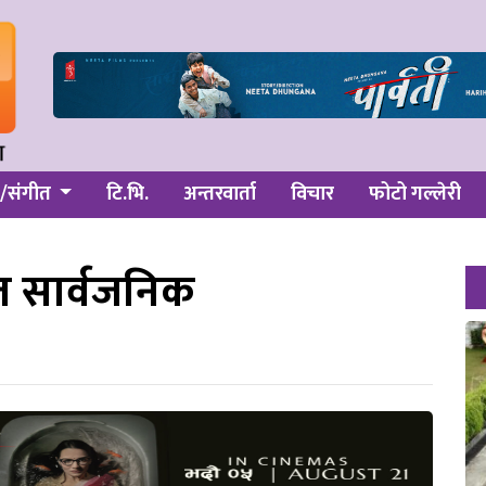
/संगीत
टि.भि.
अन्तरवार्ता
विचार
फोटो गल्लेरी
त सार्वजनिक