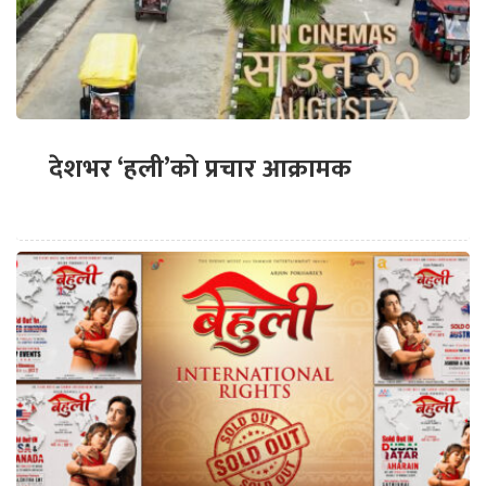
देशभर ‘हली’को प्रचार आक्रामक