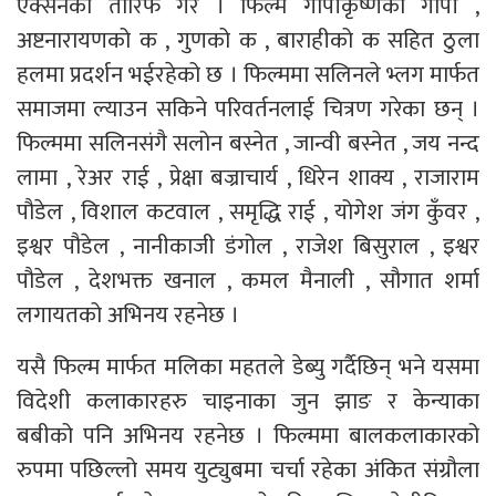
एक्सनको तारिफ गरे । फिल्म गोपीकृष्णको गोपी ,
अष्टनारायणको क , गुणको क , बाराहीको क सहित ठुला
हलमा प्रदर्शन भईरहेको छ । फिल्ममा सलिनले भ्लग मार्फत
समाजमा ल्याउन सकिने परिवर्तनलाई चित्रण गरेका छन् ।
फिल्ममा सलिनसंगै सलोन बस्नेत , जान्वी बस्नेत , जय नन्द
लामा , रेअर राई , प्रेक्षा बज्राचार्य , धिरेन शाक्य , राजाराम
पौडेल , विशाल कटवाल , समृद्धि राई , योगेश जंग कुँवर ,
इश्वर पौडेल , नानीकाजी डंगोल , राजेश बिसुराल , इश्वर
पौडेल , देशभक्त खनाल , कमल मैनाली , सौगात शर्मा
लगायतको अभिनय रहनेछ ।
यसै फिल्म मार्फत मलिका महतले डेब्यु गर्दैछिन् भने यसमा
विदेशी कलाकारहरु चाइनाका जुन झाङ र केन्याका
बबीको पनि अभिनय रहनेछ । फिल्ममा बालकलाकारको
रुपमा पछिल्लो समय युट्युबमा चर्चा रहेका अंकित संग्रौला