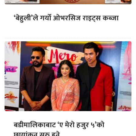
‘बेहुली’ले गर्यो ओभरसिज राइट्स कब्जा
बडीमालिकाबाट ‘ए मेरो हजुर ५’को
छायांकन सुरु हुने