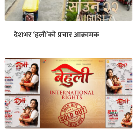
देशभर ‘हली’को प्रचार आक्रामक