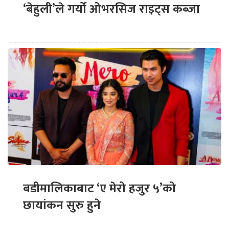
‘बेहुली’ले गर्यो ओभरसिज राइट्स कब्जा
बडीमालिकाबाट ‘ए मेरो हजुर ५’को
छायांकन सुरु हुने