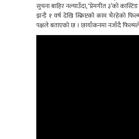
सुचना बाहिर नल्याउँदा, ‘प्रेमगीत ३’को कास्टि
झन्डै १ वर्ष देखि स्क्रिप्टको काम भैरहेको फिल्
पक्षले बताएको छ । छायाँकनमा नजाँदै फिल्