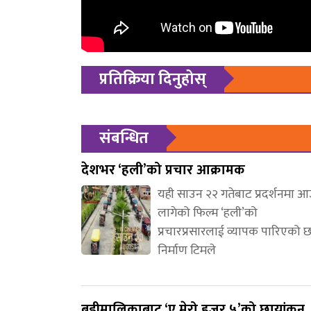
प्रतिक्रिया दिनुहोस्
संबन्धित
देशभर ‘हली’को प्रचार आक्रामक
यही साउन २२ गतेबाट प्रदर्शनमा 
लागेको फिल्म ‘हली’को
प्रचारप्रसारलाई व्यापक पारिएको 
निर्माण टिमले
बडीमालिकाबाट ‘ए मेरो हजुर ५’को छायांकन