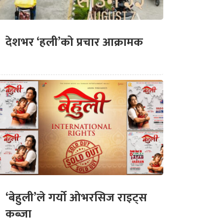
देशभर ‘हली’को प्रचार आक्रामक
‘बेहुली’ले गर्यो ओभरसिज राइट्स
कब्जा