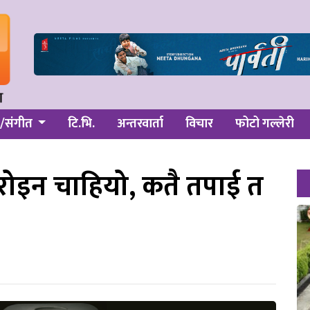
/संगीत
टि.भि.
अन्तरवार्ता
विचार
फोटो गल्लेरी
हिरोइन चाहियो, कतै तपाई त