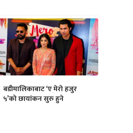
बडीमालिकाबाट ‘ए मेरो हजुर
५’को छायांकन सुरु हुने