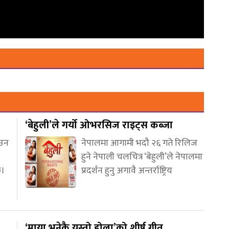
‘बेहुली’ले गर्यो ओभरसिज राइट्स कब्जा
आउन
नेपालमा आगामी भदौ २६ गते रिलिज
हुने नेपाली चलचित्र ‘बेहुली’ले नेपालमा
छ।
प्रदर्शन हुनु अगावै अन्तर्राष्ट्रिय
‘माया भनेकै यस्तो होला’को शीर्ष गीत