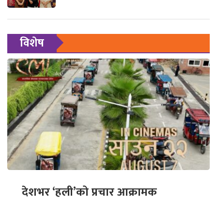
विशेष
देशभर ‘हली’को प्रचार आक्रामक