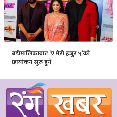
बडीमालिकाबाट ‘ए मेरो हजुर ५’को
छायांकन सुरु हुने