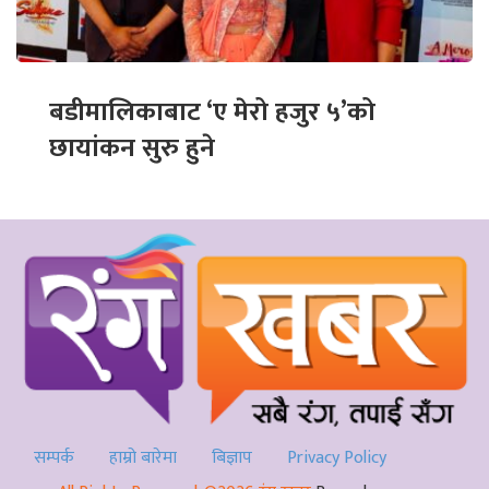
बडीमालिकाबाट ‘ए मेरो हजुर ५’को
छायांकन सुरु हुने
सम्पर्क
हाम्रो बारेमा
बिज्ञाप
Privacy Policy