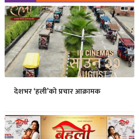
देशभर ‘हली’को प्रचार आक्रामक