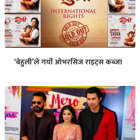
‘बेहुली’ले गर्यो ओभरसिज राइट्स कब्जा