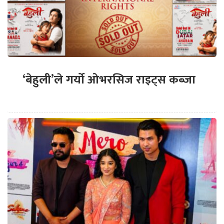
‘बेहुली’ले गर्यो ओभरसिज राइट्स कब्जा