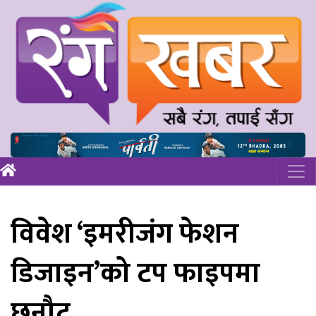
विवेश ‘इमरीजंग फेशन
डिजाइन’को टप फाइपमा
छनौट