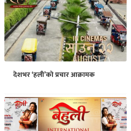
देशभर ‘हली’को प्रचार आक्रामक