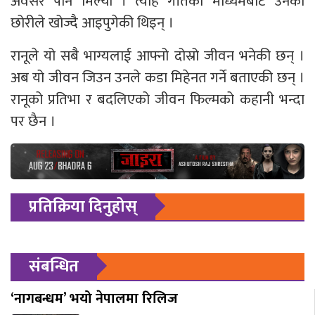
अवसर पनि मिल्यो । त्यहि गीतको माध्यमबाट उनकी
छोरीले खोज्दै आइपुगेकी थिइन् ।
रानूले यो सबै भाग्यलाई आफ्नो दोस्रो जीवन भनेकी छन् ।
अब यो जीवन जिउन उनले कडा मिहेनत गर्ने बताएकी छन् ।
रानूको प्रतिभा र बदलिएको जीवन फिल्मको कहानी भन्दा
पर छैन ।
प्रतिक्रिया दिनुहोस्
संबन्धित
‘नागबन्धम’ भयो नेपालमा रिलिज