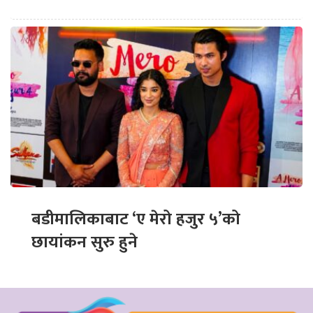
बडीमालिकाबाट ‘ए मेरो हजुर ५’को
छायांकन सुरु हुने