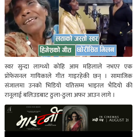
स्वर सुन्दा लाग्थ्यो कोहि आम महिलाले नभएर एक
प्रोफेसनल गायिकाले गीत गाइरहेकी छन् । सामाजिक
संजालमा उनको भिडियो यतिसम्म भाइरल भैदियो की
रानूलाई बलिउडबाट ठुला-ठुला अफर आउन लागे ।