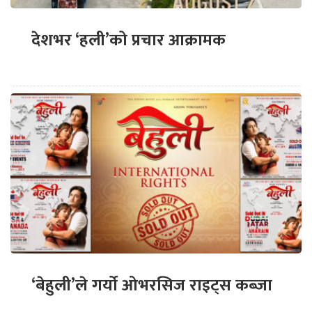
देशभर ‘हली’को प्रचार आक्रामक
‘बेहुली’ले गर्यो ओभरसिज राइट्स कब्जा