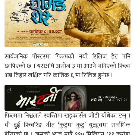
सार्वजनिक पोस्टरमा फिल्मको नयाँ रिलिज डेट पनि
छापिएको छ । यसअघि असोज ३ मा आउने भनिएको फिल्म
अब तिहार लक्षित गरि कार्तिक ६ मा रिलिज हुनेछ ।
फिल्ममा निश्चलले स्वस्तिमा खड्कासँग जोडी बाँधेका छन् ।
यी दुई फिचरिङ गीत ‘कुटुमा कुटु’ युट्युबमा सर्वाधिक
हेरिएको छ । जसको भ्युज मात्रै ११० मिलियन (११ करोड)