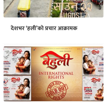
देशभर ‘हली’को प्रचार आक्रामक