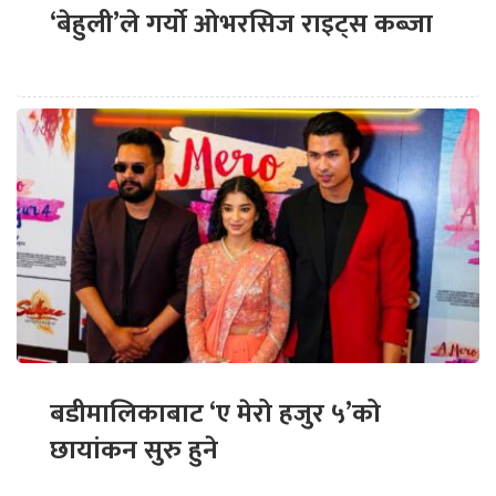
‘बेहुली’ले गर्यो ओभरसिज राइट्स कब्जा
बडीमालिकाबाट ‘ए मेरो हजुर ५’को
छायांकन सुरु हुने