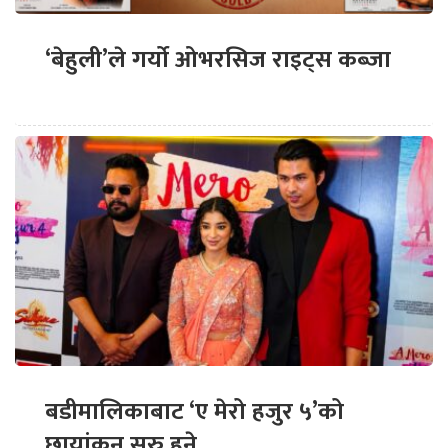
‘बेहुली’ले गर्यो ओभरसिज राइट्स कब्जा
बडीमालिकाबाट ‘ए मेरो हजुर ५’को
छायांकन सुरु हुने