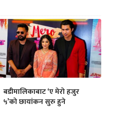
बडीमालिकाबाट ‘ए मेरो हजुर
५’को छायांकन सुरु हुने