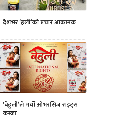
देशभर ‘हली’को प्रचार आक्रामक
‘बेहुली’ले गर्यो ओभरसिज राइट्स
कब्जा