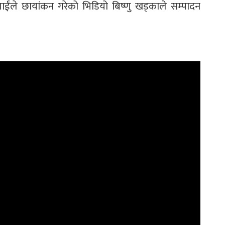
ागाईंले छायांकन गरेको भिडियो बिष्णु खड्काले सम्पादन