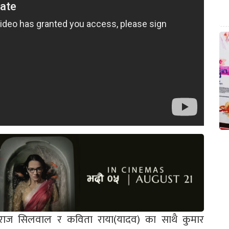
मराज सिलवाल र कविता राया(यादव) का साथै कुमार