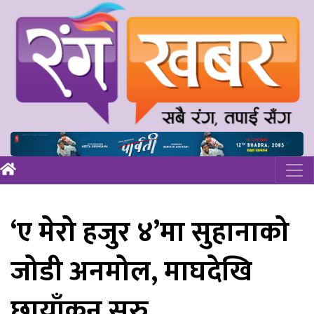
‘ए मेरो हजुर ४’मा सुहानाको
जोडी अनमोल, माघदेखि
छायाँकन सुरु