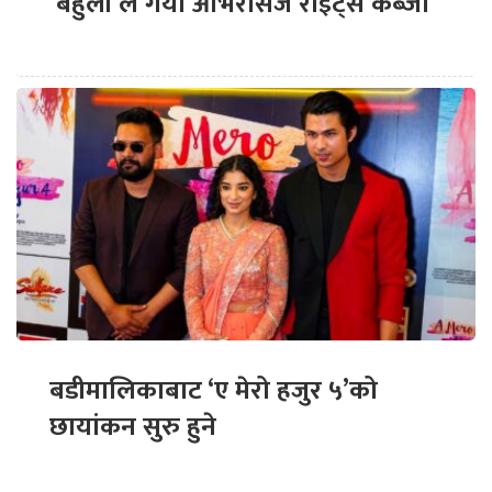
‘बेहुली’ले गर्यो ओभरसिज राइट्स कब्जा
बडीमालिकाबाट ‘ए मेरो हजुर ५’को
छायांकन सुरु हुने