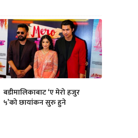
बडीमालिकाबाट ‘ए मेरो हजुर
५’को छायांकन सुरु हुने