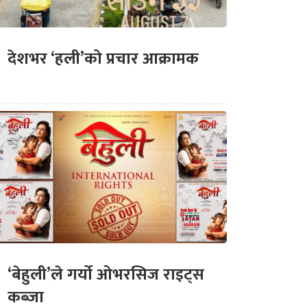
देशभर ‘हली’को प्रचार आक्रामक
‘बेहुली’ले गर्यो ओभरसिज राइट्स
कब्जा