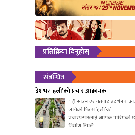
प्रतिक्रिया दिनुहोस्
संबन्धित
देशभर ‘हली’को प्रचार आक्रामक
यही साउन २२ गतेबाट प्रदर्शनमा 
लागेको फिल्म ‘हली’को
प्रचारप्रसारलाई व्यापक पारिएको 
निर्माण टिमले