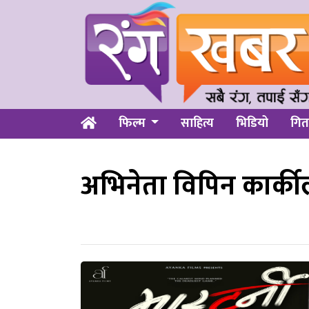
फिल्म
साहित्य
भिडियो
गित
अभिनेता विपिन कार्कील