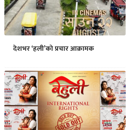
देशभर ‘हली’को प्रचार आक्रामक