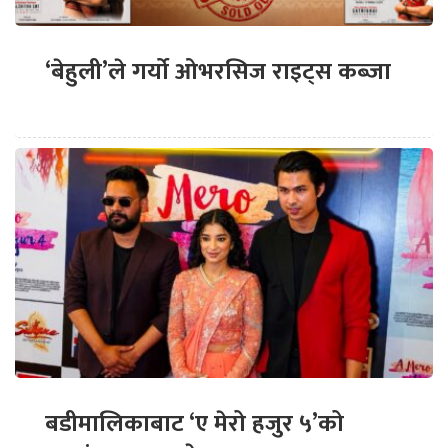
‘बेहुली’ले गर्यो ओभरसिज राइट्स कब्जा
बडीमालिकाबाट ‘ए मेरो हजुर ५’को