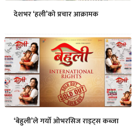
देशभर ‘हली’को प्रचार आक्रामक
‘बेहुली’ले गर्यो ओभरसिज राइट्स कब्जा