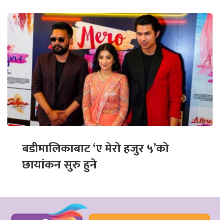
बडीमालिकाबाट ‘ए मेरो हजुर ५’को
छायांकन सुरु हुने