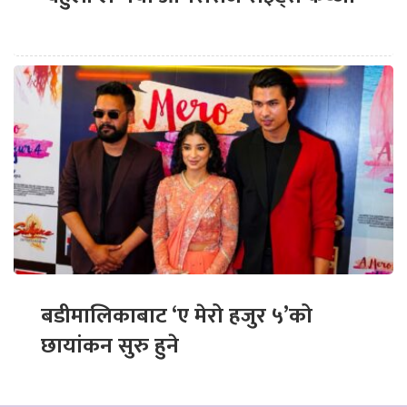
बडीमालिकाबाट ‘ए मेरो हजुर ५’को
छायांकन सुरु हुने