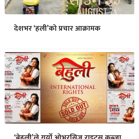
देशभर ‘हली’को प्रचार आक्रामक
‘बेहुली’ले गर्यो ओभरसिज राइट्स कब्जा