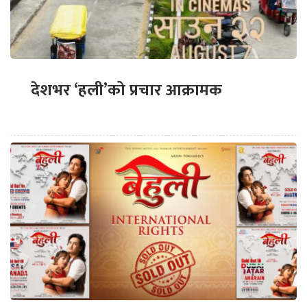
देशभर ‘हली’को प्रचार आक्रामक