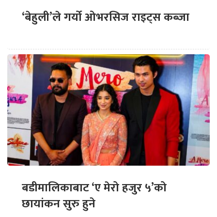
‘बेहुली’ले गर्यो ओभरसिज राइट्स कब्जा
बडीमालिकाबाट ‘ए मेरो हजुर ५’को
छायांकन सुरु हुने