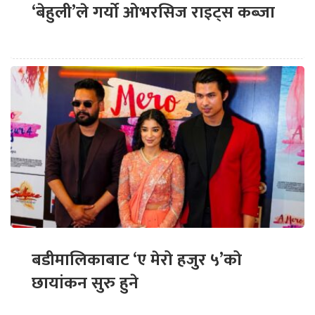
‘बेहुली’ले गर्यो ओभरसिज राइट्स कब्जा
बडीमालिकाबाट ‘ए मेरो हजुर ५’को
छायांकन सुरु हुने