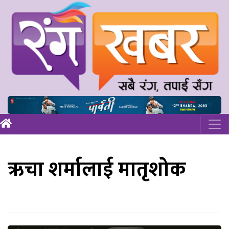
ऋचा शर्मालाई मातृशोक