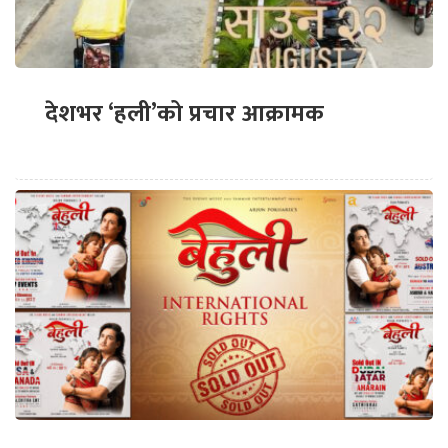
देशभर ‘हली’को प्रचार आक्रामक