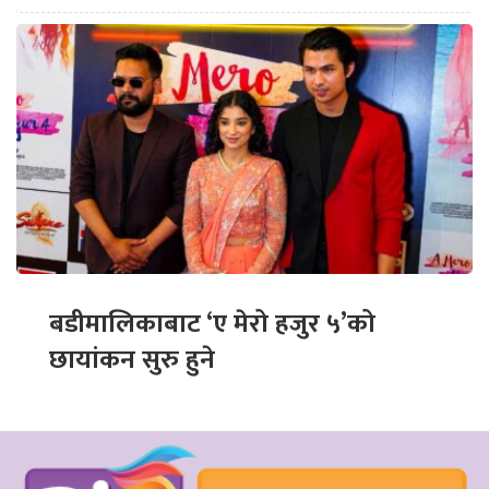
बडीमालिकाबाट ‘ए मेरो हजुर ५’को
छायांकन सुरु हुने