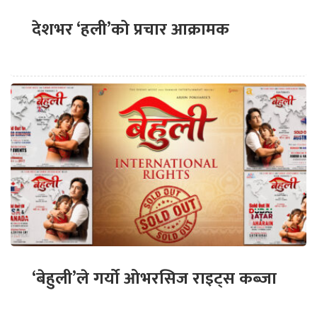
देशभर ‘हली’को प्रचार आक्रामक
‘बेहुली’ले गर्यो ओभरसिज राइट्स कब्जा