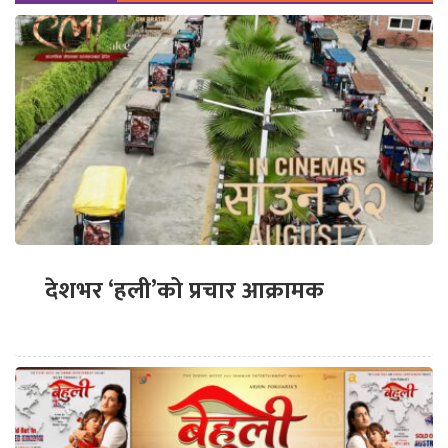
देशभर ‘हली’को प्रचार आक्रामक