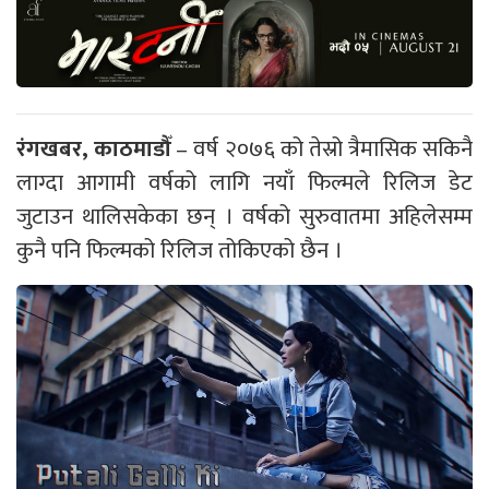
रंगखबर, काठमाडौँ
– वर्ष २०७६ को तेस्रो त्रैमासिक सकिनै
लाग्दा आगामी वर्षको लागि नयाँ फिल्मले रिलिज डेट
जुटाउन थालिसकेका छन् । वर्षको सुरुवातमा अहिलेसम्म
कुनै पनि फिल्मको रिलिज तोकिएको छैन ।