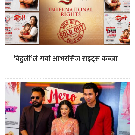
‘बेहुली’ले गर्यो ओभरसिज राइट्स कब्जा