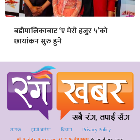
बडीमालिकाबाट ‘ए मेरो हजुर ५’को
छायांकन सुरु हुने
सम्पर्क
हाम्रो बारेमा
बिज्ञाप
Privacy Policy
All Rights Reserved. ©2026 रंग खबर
By appharu.com