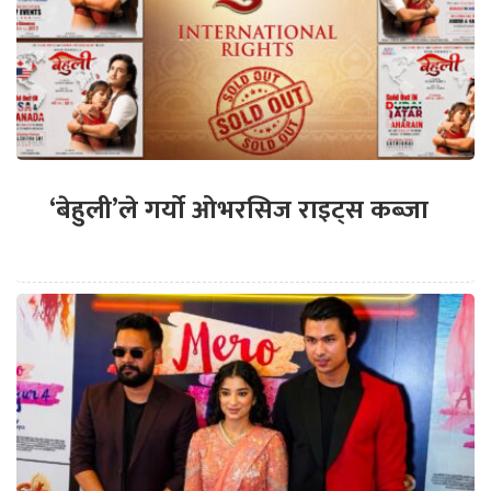
‘बेहुली’ले गर्यो ओभरसिज राइट्स कब्जा