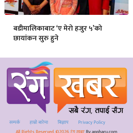
बडीमालिकाबाट ‘ए मेरो हजुर ५’को
छायांकन सुरु हुने
सम्पर्क
हाम्रो बारेमा
बिज्ञाप
Privacy Policy
All Rights Reserved. ©2026 रंग खबर
By appharu.com